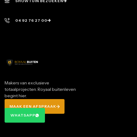
SHOWTUIN BEZOEKEN
SHOWTUIN BEZOEKEN
04 92 76 27 00
04 92 76 27 00
Makers van exclusieve
totaalprojecten. Royaal buitenleven
begint hier.
MAAK EEN AFSPRAAK
MAAK EEN AFSPRAAK
WHATSAPP
WHATSAPP