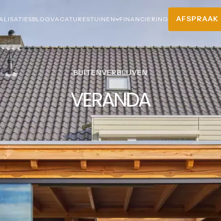
AFSPRAAK
ALISATIES
BLOG
VACATURES
TUINEN
FINANCIERING
AFSPRAAK
BUITENVERBLIJVEN
VERANDA