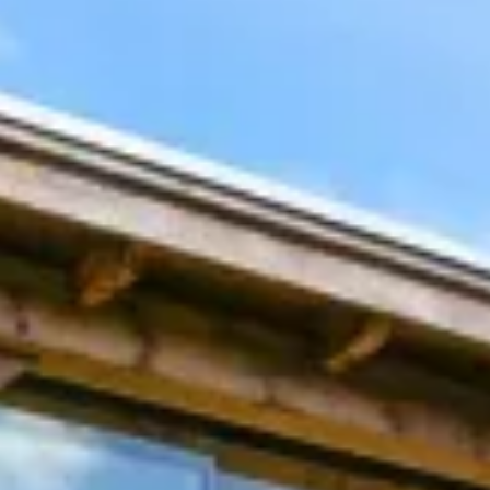
Plan een gesprek van ongeveer 60 minuten waarin we
je adviseren over jouw plannen en samen jouw project
bespreken.
ADVIESGESPREK INPLANNEN
ADVIESGESPREK INPLANNEN
Of plan een afspraak in met ons om samen jouw offerte
op maat te maken en te bespreken.
MIJN OFFERTE BESPREKEN
MIJN OFFERTE BESPREKEN