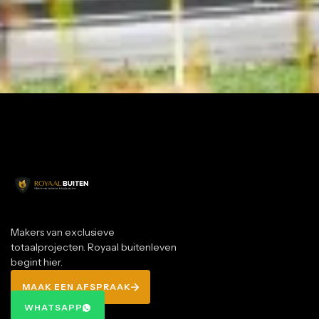
OFFERTE AANVRAGEN
SHOWTUIN BEZOEKEN
SHOWTUIN BEZOEKEN
04 92 76 27 00
04 92 76 27 00
Makers van exclusieve
totaalprojecten. Royaal buitenleven
begint hier.
MAAK EEN AFSPRAAK
MAAK EEN AFSPRAAK
WHATSAPP