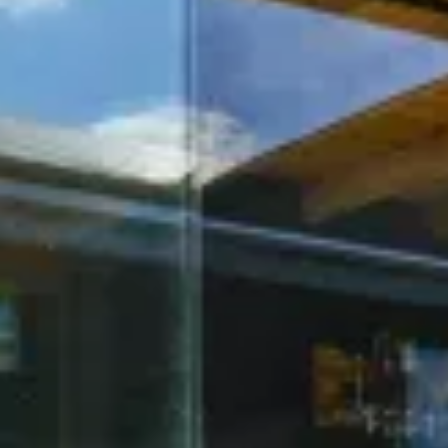
WELKE SOORTEN BUITENVERBLIJVEN BIEDT
ROYAAL BUITEN AAN?
Royaal Buiten ontwerpt en bouwt diverse
buitenverblijven op maat, zoals overkappingen,
veranda’s, tuinkamers, terrasoverkappingen,
tuinkantoren en poolhouses, allemaal afgestemd op
jouw stijl en tuinwensen.