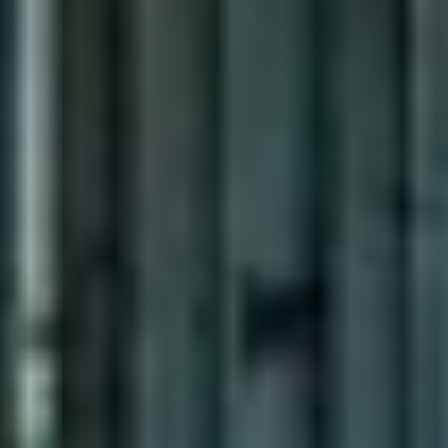
Breng binnen en buiten moeiteloos samen. Met glazen
(schuif)wanden geniet je van maximale lichtinval en een open
gevoel, terwijl je toch beschut zit tegen wind en regen. Zo
verleng je het buitenseizoen en creëer je een stijlvolle, flexibele
leefruimte.