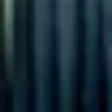
Tuinhaard
Maak van jouw overkapping een comfortabele plek, het hele
jaar door. Met de juiste verwarming zoals terrasheaters,
inbouwheaters of stijlvolle buitenkachels, geniet je ook op frisse
avonden van het buitenleven. Zo verleng je het seizoen en
creëer je een warme, gezellige sfeer onder jouw overkapping,
ongeacht het weer.