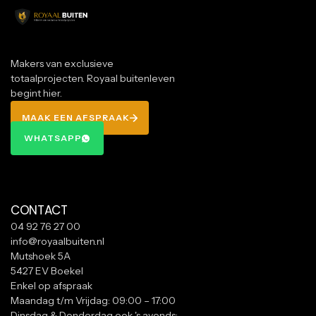
Makers van exclusieve
totaalprojecten. Royaal buitenleven
begint hier.
MAAK EEN AFSPRAAK
MAAK EEN AFSPRAAK
WHATSAPP
WHATSAPP
CONTACT
04 92 76 27 00
info@royaalbuiten.nl
Mutshoek 5A
5427 EV Boekel
Enkel op afspraak
Maandag t/m Vrijdag: 09:00 – 17:00
Dinsdag & Donderdag ook 's avonds: