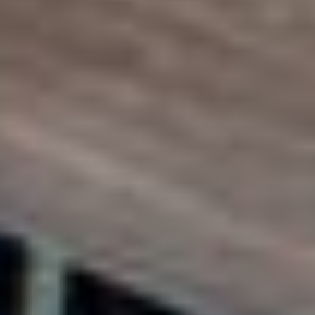
De juiste vloer maakt het geheel af. Of je nu kiest voor
keramische tegels, natuursteen of hout: wij zorgen voor een
duurzame en esthetische basis die perfect aansluit bij de stijl van
jouw tuin en buitenverblijf.
5
ZONWERING