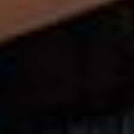
De juiste verlichting brengt jouw tuin tot leven zodra de zon
ondergaat. Van subtiele accentverlichting tot sfeervolle
verlichting onder je overkapping: wij zorgen voor een
harmonieus lichtplan dat sfeer, veiligheid en functionaliteit
perfect combineert.