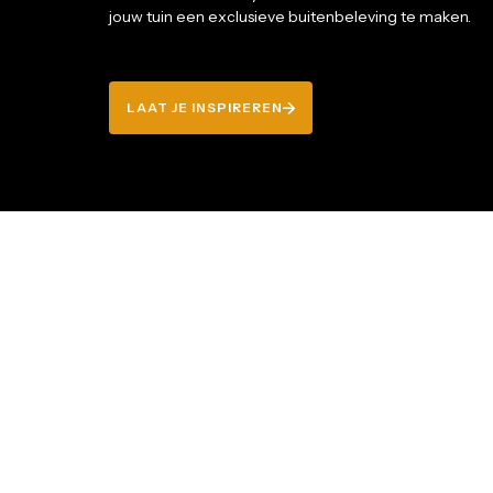
jouw tuin een exclusieve buitenbeleving te maken.
LAAT JE INSPIREREN
LAAT JE INSPIREREN