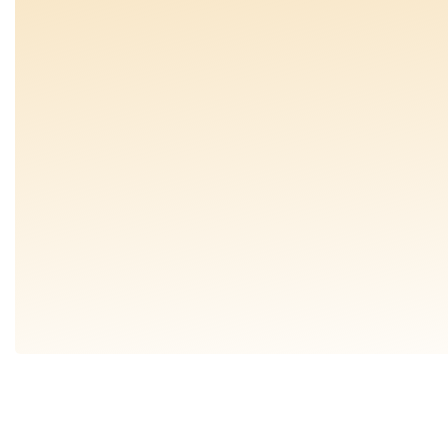
SH
SH