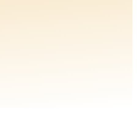
EK
EK