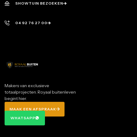
SHOWTUIN BEZOEKEN
SHOWTUIN BEZOEKEN
04 92 76 27 00
04 92 76 27 00
Makers van exclusieve
totaalprojecten. Royaal buitenleven
begint hier.
MAAK EEN AFSPRAAK
MAAK EEN AFSPRAAK
WHATSAPP
WHATSAPP